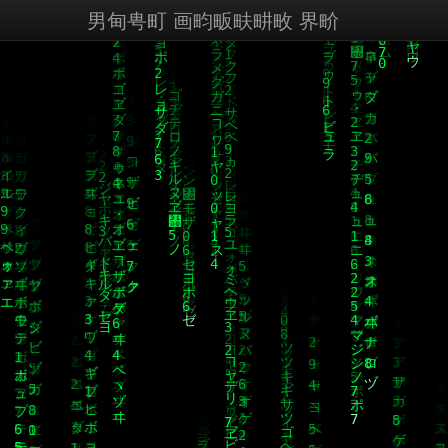
男甸甹町 画畇畈畉畊畋 界畍