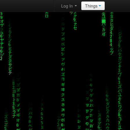
Log In
Things